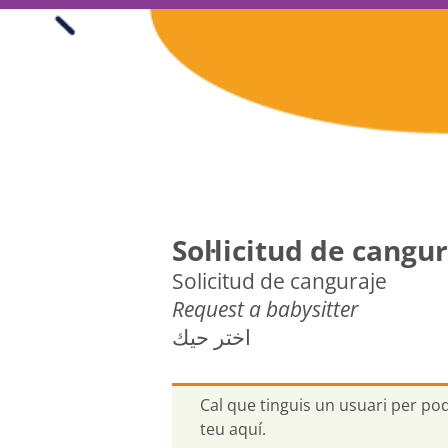
Skip
to
content
Sol·licitud de cangu
Solicitud de canguraje
Request a babysitter
اختر حيك
Cal que tinguis un usuari per pod
teu aquí.