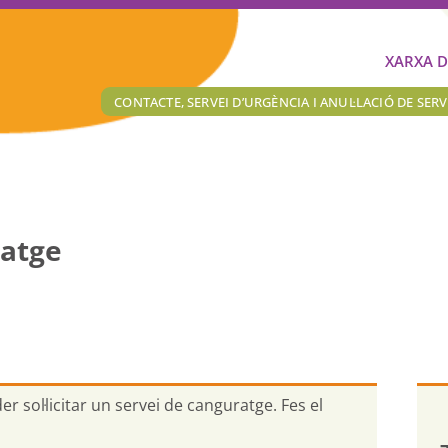
XARXA D
CONTACTE, SERVEI D’URGÈNCIA I ANUL·LACIÓ DE SERV
ratge
er sol·licitar un servei de canguratge.
Fes el