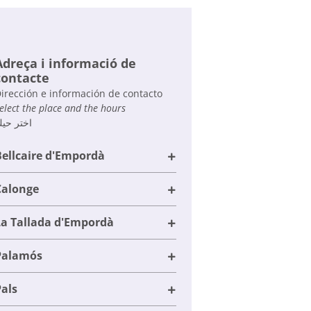
Adreça i informació de
contacte
irección e información de contacto
elect the place and the hours
اختر حي
ellcaire d'Empordà
Calonge
La Tallada d'Empordà
Palamós
als