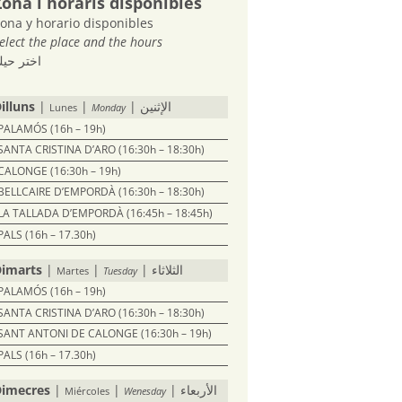
Zona i horaris disponibles
ona y horario disponibles
elect the place and the hours
اختر حي
illuns
|
|
| الإثنين
Lunes
Monday
PALAMÓS (16h – 19h)
SANTA CRISTINA D’ARO (16:30h – 18:30h)
CALONGE (16:30h – 19h)
BELLCAIRE D’EMPORDÀ (16:30h – 18:30h)
LA TALLADA D’EMPORDÀ (16:45h – 18:45h)
PALS (16h – 17.30h)
imarts
|
|
| الثلاثاء
Martes
Tuesday
PALAMÓS (16h – 19h)
SANTA CRISTINA D’ARO (16:30h – 18:30h)
SANT ANTONI DE CALONGE (16:30h – 19h)
PALS (16h – 17.30h)
imecres
|
|
| الأربعاء
Miércoles
Wenesday